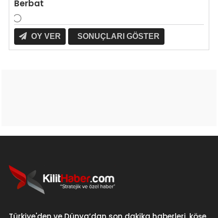
Berbat
OY VER
SONUÇLARI GÖSTER
Türkiye'den ve Dünya’dan son dakika haberleri, köşe