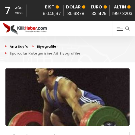
7
BIST
DOLAR
EURO
ALTIN
AĞU
2026
9.045,97
30.6878
33.1425
1997.3203
Ana Sayfa
Biyografiler
Sporcular Kategorisine Ait Biyografiler